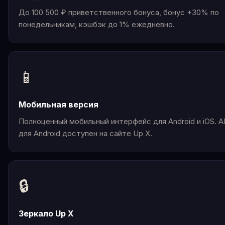
До 100 500 ₽ приветственного бонуса, бонус +30% по
понедельникам, кэшбэк до 1% ежедневно.
📱
Мобильная версия
Полноценный мобильный интерфейс для Android и iOS. 
для Android доступен на сайте Up X.
🔒
Зеркало Up X