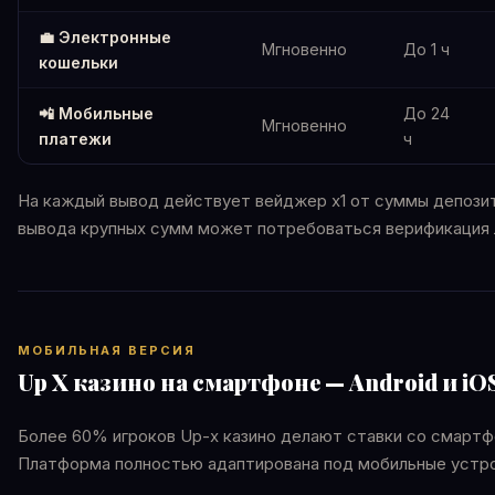
💼 Электронные
Мгновенно
До 1 ч
кошельки
📲 Мобильные
До 24
Мгновенно
платежи
ч
На каждый вывод действует вейджер x1 от суммы депози
вывода крупных сумм может потребоваться верификация 
МОБИЛЬНАЯ ВЕРСИЯ
Up X казино на смартфоне — Android и iO
Более 60% игроков Up-x казино делают ставки со смартф
Платформа полностью адаптирована под мобильные устр