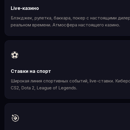
Live-казино
Блэкджек, рулетка, баккара, покер с настоящими диле
реальном времени. Атмосфера настоящего казино.
⚽
Ставки на спорт
Широкая линия спортивных событий, live-ставки. Кибер
CS2, Dota 2, League of Legends.
🎯