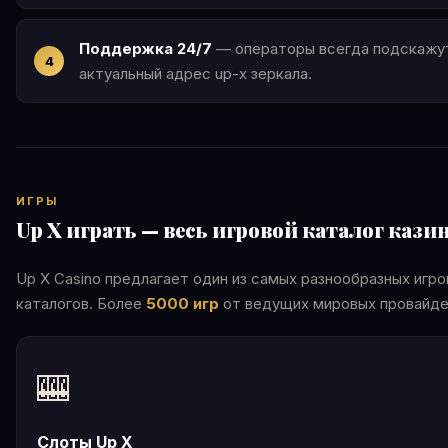
Поддержка 24/7
— операторы всегда подскажу
актуальный адрес up-x зеркала.
ИГРЫ
Up X играть — весь игровой каталог кази
Up X Casino предлагает один из самых разнообразных игр
каталогов. Более
5000 игр
от ведущих мировых провайде
🎰
Слоты Up X