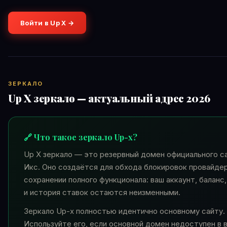
Войти в Up X →
ЗЕРКАЛО
Up X зеркало — актуальный адрес 2026
🔗 Что такое зеркало Up-x?
Up X зеркало — это резервный домен официального с
Икс. Оно создаётся для обхода блокировок провайде
сохранении полного функционала: ваш аккаунт, баланс
и история ставок остаются неизменными.
Зеркало Up-x полностью идентично основному сайту.
Используйте его, если основной домен недоступен в 