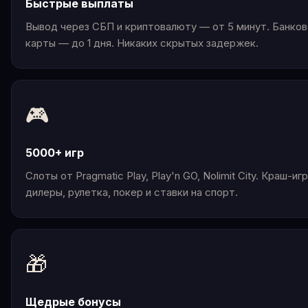
Быстрые выплаты
Вывод через СБП и криптовалюту — от 5 минут. Банко
карты — до 1 дня. Никаких скрытых задержек.
🎮
5000+ игр
Слоты от Pragmatic Play, Play'n GO, Nolimit City. Краш-игры
дилеры, рулетка, покер и ставки на спорт.
🎁
Щедрые бонусы