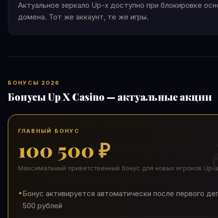
Актуальное зеркало Up-x доступно при блокировке осн
домена. Тот же аккаунт, те же игры.
БОНУСЫ 2026
Бонусы Up X Casino — актуальные акции
ГЛАВНЫЙ БОНУС
100 500 ₽
Максимальный приветственный бонус для новых игроков Up-
Бонус активируется автоматически после первого де
500 рублей