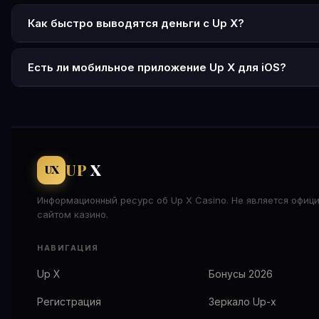
Нажмите «Регистрация» на официальном сайте up x, введ
от 0,1% до 1%. Промокод UPXGOLD увеличивает сумму бо
или телефон, создайте пароль и выберите валюту (рубли
Как быстро выводятся деньги с Up X?
промокод UPXGOLD для максимального бонуса. Активир
Вывод через СБП и криптовалюту — от 5 минут до 1 часа
аккаунт через SMS или письмо на e-mail. На одного челов
Банковские карты — до 24 часов. Максимальный срок об
Есть ли мобильное приложение Up X для iOS?
разрешён только один аккаунт.
72 часа. Минимальная сумма вывода — 500 рублей. Дейс
Отдельного приложения для iOS нет. На iPhone и iPad ис
вейджер x1 от суммы депозита.
мобильная версия сайта через браузер Safari — она пол
функциональна. Можно добавить сайт на экран домой ка
ярлык. Для Android доступно APK-приложение с официал
сайта Up-x.
UP
X
UX
Информационный ресурс об Up X Casino. Не является офиц
сайтом казино.
НАВИГАЦИЯ
Up X
Бонусы 2026
Регистрация
Зеркало Up-x