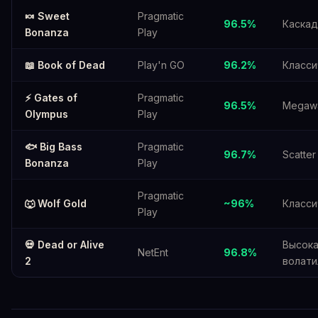
🍬 Sweet
Pragmatic
96.5%
Каска
Bonanza
Play
📖 Book of Dead
Play'n GO
96.2%
Класси
⚡ Gates of
Pragmatic
96.5%
Megaw
Olympus
Play
🐟 Big Bass
Pragmatic
96.7%
Scatter
Bonanza
Play
Pragmatic
🐺 Wolf Gold
~96%
Класси
Play
💀 Dead or Alive
Высок
NetEnt
96.8%
2
волати